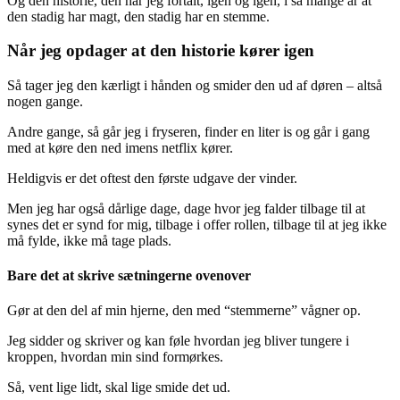
Og den historie, den har jeg fortalt, igen og igen, i så mange år at
den stadig har magt, den stadig har en stemme.
Når jeg opdager at den historie kører igen
Så tager jeg den kærligt i hånden og smider den ud af døren – altså
nogen gange.
Andre gange, så går jeg i fryseren, finder en liter is og går i gang
med at køre den ned imens netflix kører.
Heldigvis er det oftest den første udgave der vinder.
Men jeg har også dårlige dage, dage hvor jeg falder tilbage til at
synes det er synd for mig, tilbage i offer rollen, tilbage til at jeg ikke
må fylde, ikke må tage plads.
Bare det at skrive sætningerne ovenover
Gør at den del af min hjerne, den med “stemmerne” vågner op.
Jeg sidder og skriver og kan føle hvordan jeg bliver tungere i
kroppen, hvordan min sind formørkes.
Så, vent lige lidt, skal lige smide det ud.