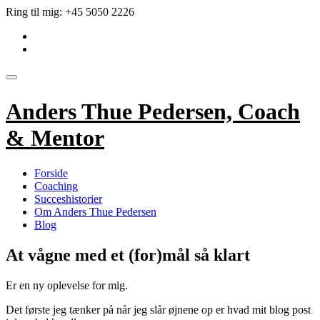
Videre
Ring til mig:
+45 5050 2226
til
fa-
indhold
linkedin-
fa-
square
envelope
Skift
navigation
Anders Thue Pedersen, Coach
& Mentor
Forside
Coaching
Succeshistorier
Om Anders Thue Pedersen
Blog
At vågne med et (for)mål så klart
Er en ny oplevelse for mig.
Det første jeg tænker på når jeg slår øjnene op er hvad mit blog post