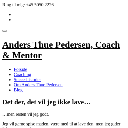
Videre
Ring til mig:
+45 5050 2226
til
fa-
indhold
linkedin-
fa-
square
envelope
Skift
navigation
Anders Thue Pedersen, Coach
& Mentor
Forside
Coaching
Succeshistorier
Om Anders Thue Pedersen
Blog
Det der, det vil jeg ikke lave…
…men resten vil jeg godt.
Jeg vil gerne spise maden, være med til at lave den, men jeg gider