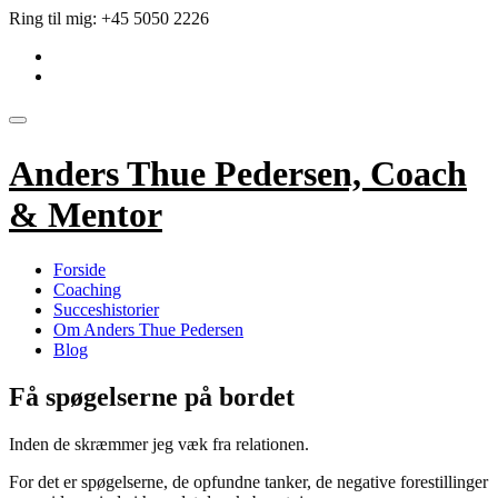
Videre
Ring til mig:
+45 5050 2226
til
fa-
indhold
linkedin-
fa-
square
envelope
Skift
navigation
Anders Thue Pedersen, Coach
& Mentor
Forside
Coaching
Succeshistorier
Om Anders Thue Pedersen
Blog
Få spøgelserne på bordet
Inden de skræmmer jeg væk fra relationen.
For det er spøgelserne, de opfundne tanker, de negative forestillinger