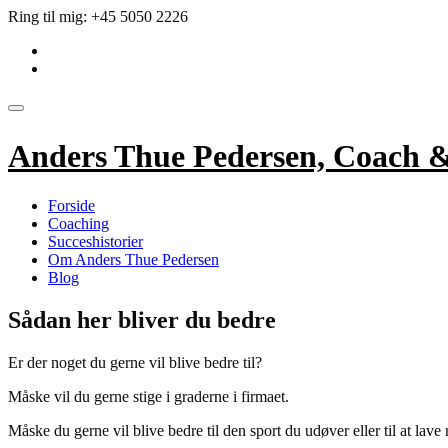
Videre
Ring til mig:
+45 5050 2226
til
fa-
indhold
linkedin-
fa-
square
envelope
Skift
navigation
Anders Thue Pedersen, Coach 
Forside
Coaching
Succeshistorier
Om Anders Thue Pedersen
Blog
Sådan her bliver du bedre
Er der noget du gerne vil blive bedre til?
Måske vil du gerne stige i graderne i firmaet.
Måske du gerne vil blive bedre til den sport du udøver eller til at lave