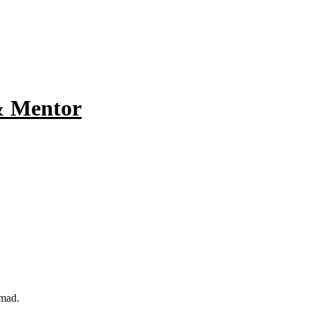
& Mentor
 mad.