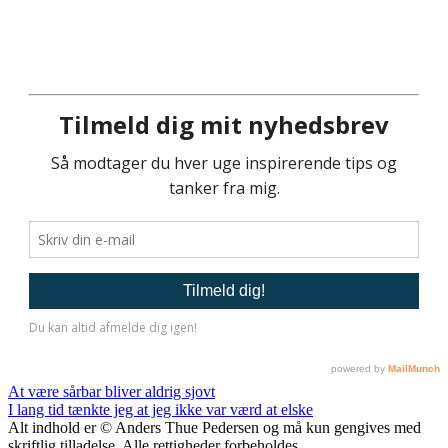
Indlægsnavigation
At være sårbar bliver aldrig sjovt
I lang tid tænkte jeg at jeg ikke var værd at elske
Alt indhold er © Anders Thue Pedersen og må kun gengives med
skriftlig tilladelse. Alle rettigheder forbeholdes.