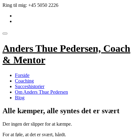
Videre
Ring til mig:
+45 5050 2226
til
fa-
indhold
linkedin-
fa-
square
envelope
Skift
navigation
Anders Thue Pedersen, Coach
& Mentor
Forside
Coaching
Succeshistorier
Om Anders Thue Pedersen
Blog
Alle kæmper, alle syntes det er svært
Der ingen der slipper for at kæmpe.
For at føle, at det er svært, hårdt.