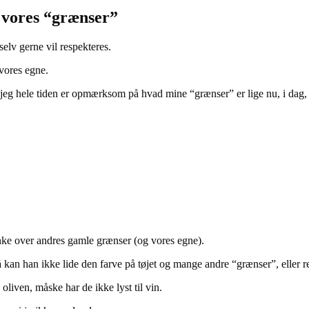
e vores “grænser”
elv gerne vil respekteres.
vores egne.
at jeg hele tiden er opmærksom på hvad mine “grænser” er lige nu, i dag,
nke over andres gamle grænser (og vores egne).
så kan han ikke lide den farve på tøjet og mange andre “grænser”, eller reg
liven, måske har de ikke lyst til vin.