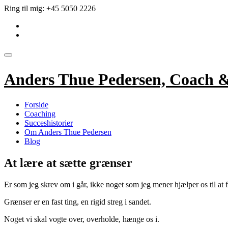
Videre
Ring til mig:
+45 5050 2226
til
fa-
indhold
linkedin-
fa-
square
envelope
Skift
navigation
Anders Thue Pedersen, Coach 
Forside
Coaching
Succeshistorier
Om Anders Thue Pedersen
Blog
At lære at sætte grænser
Er som jeg skrev om i går, ikke noget som jeg mener hjælper os til at få
Grænser er en fast ting, en rigid streg i sandet.
Noget vi skal vogte over, overholde, hænge os i.