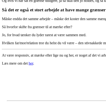
Og hvis vi har sat en grænse tidligere, ja så skal den jo holdes, og så 
Så det er også et stort arbejde at have mange grænser
Måske endda det samme arbejde – måske det koster den samme mængde
Så hvorfor skifte fra grænser til at mærke efter?
Jo, for hvad tænker du lyder rarest at være sammen med.
Hvilken far/mor/relation tror du helst du vil være – den stivnakkede 
At være responsiv, at mærke efter lige nu og her, er noget af det vi arb
Læs mere om det
her
.