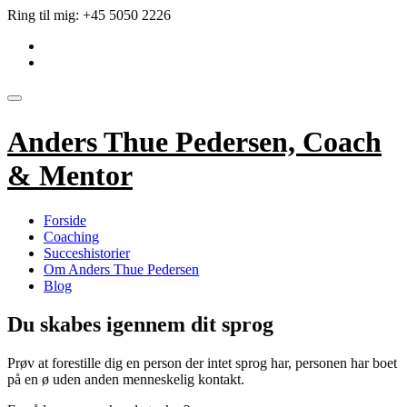
Videre
Ring til mig:
+45 5050 2226
til
fa-
indhold
linkedin-
fa-
square
envelope
Skift
navigation
Anders Thue Pedersen, Coach
& Mentor
Forside
Coaching
Succeshistorier
Om Anders Thue Pedersen
Blog
Du skabes igennem dit sprog
Prøv at forestille dig en person der intet sprog har, personen har boet
på en ø uden anden menneskelig kontakt.