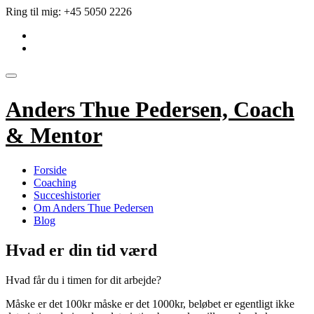
Videre
Ring til mig:
+45 5050 2226
til
fa-
indhold
linkedin-
fa-
square
envelope
Skift
navigation
Anders Thue Pedersen, Coach
& Mentor
Forside
Coaching
Succeshistorier
Om Anders Thue Pedersen
Blog
Hvad er din tid værd
Hvad får du i timen for dit arbejde?
Måske er det 100kr måske er det 1000kr, beløbet er egentligt ikke