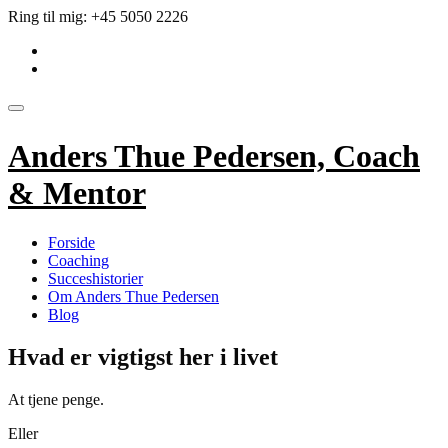
Videre
Ring til mig:
+45 5050 2226
til
fa-
indhold
linkedin-
fa-
square
envelope
Skift
navigation
Anders Thue Pedersen, Coach
& Mentor
Forside
Coaching
Succeshistorier
Om Anders Thue Pedersen
Blog
Hvad er vigtigst her i livet
At tjene penge.
Eller