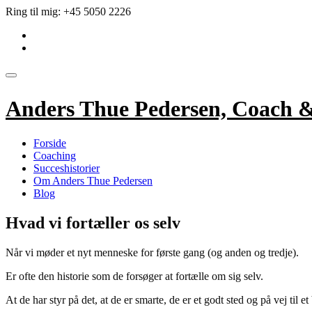
Videre
Ring til mig:
+45 5050 2226
til
fa-
indhold
linkedin-
fa-
square
envelope
Skift
navigation
Anders Thue Pedersen, Coach 
Forside
Coaching
Succeshistorier
Om Anders Thue Pedersen
Blog
Hvad vi fortæller os selv
Når vi møder et nyt menneske for første gang (og anden og tredje).
Er ofte den historie som de forsøger at fortælle om sig selv.
At de har styr på det, at de er smarte, de er et godt sted og på vej til et