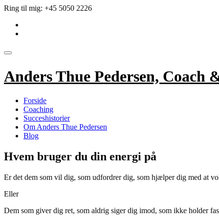
Videre
Ring til mig:
+45 5050 2226
til
fa-
indhold
linkedin-
fa-
square
envelope
Skift
navigation
Anders Thue Pedersen, Coach 
Forside
Coaching
Succeshistorier
Om Anders Thue Pedersen
Blog
Hvem bruger du din energi på
Er det dem som vil dig, som udfordrer dig, som hjælper dig med at vok
Eller
Dem som giver dig ret, som aldrig siger dig imod, som ikke holder fas