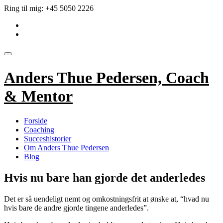
Videre
Ring til mig:
+45 5050 2226
til
fa-
indhold
linkedin-
fa-
square
envelope
Skift
navigation
Anders Thue Pedersen, Coach
& Mentor
Forside
Coaching
Succeshistorier
Om Anders Thue Pedersen
Blog
Hvis nu bare han gjorde det anderledes
Det er så uendeligt nemt og omkostningsfrit at ønske at, “hvad nu
hvis bare de andre gjorde tingene anderledes”.