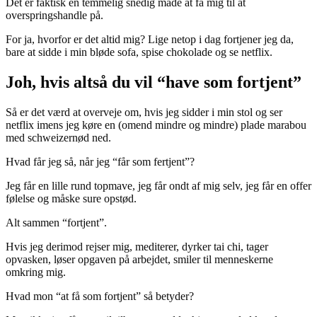
Det er faktisk en temmelig snedig måde at få mig til at
overspringshandle på.
For ja, hvorfor er det altid mig? Lige netop i dag fortjener jeg da,
bare at sidde i min bløde sofa, spise chokolade og se netflix.
Joh, hvis altså du vil “have som fortjent”
Så er det værd at overveje om, hvis jeg sidder i min stol og ser
netflix imens jeg køre en (omend mindre og mindre) plade marabou
med schweizernød ned.
Hvad får jeg så, når jeg “får som fertjent”?
Jeg får en lille rund topmave, jeg får ondt af mig selv, jeg får en offer
følelse og måske sure opstød.
Alt sammen “fortjent”.
Hvis jeg derimod rejser mig, mediterer, dyrker tai chi, tager
opvasken, løser opgaven på arbejdet, smiler til menneskerne
omkring mig.
Hvad mon “at få som fortjent” så betyder?