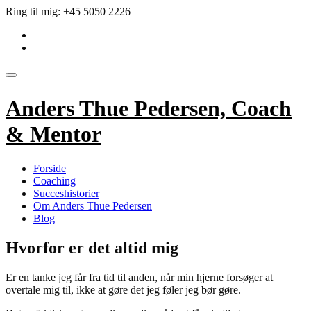
Videre
Ring til mig:
+45 5050 2226
til
fa-
indhold
linkedin-
fa-
square
envelope
Skift
navigation
Anders Thue Pedersen, Coach
& Mentor
Forside
Coaching
Succeshistorier
Om Anders Thue Pedersen
Blog
Hvorfor er det altid mig
Er en tanke jeg får fra tid til anden, når min hjerne forsøger at
overtale mig til, ikke at gøre det jeg føler jeg bør gøre.