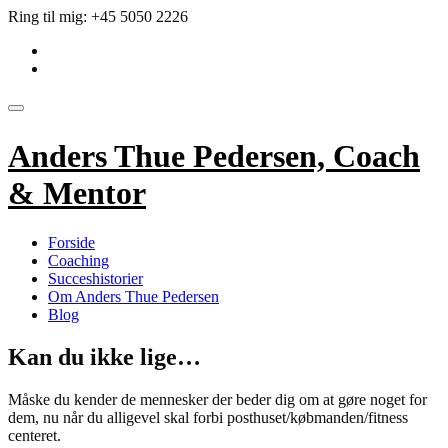
Videre
Ring til mig:
+45 5050 2226
til
fa-
indhold
linkedin-
fa-
square
envelope
Skift
navigation
Anders Thue Pedersen, Coach
& Mentor
Forside
Coaching
Succeshistorier
Om Anders Thue Pedersen
Blog
Kan du ikke lige…
Måske du kender de mennesker der beder dig om at gøre noget for
dem, nu når du alligevel skal forbi posthuset/købmanden/fitness
centeret.