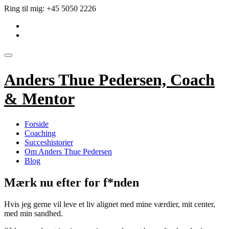
Videre
Ring til mig:
+45 5050 2226
til
fa-
indhold
linkedin-
fa-
square
envelope
Skift
navigation
Anders Thue Pedersen, Coach
& Mentor
Forside
Coaching
Succeshistorier
Om Anders Thue Pedersen
Blog
Mærk nu efter for f*nden
Hvis jeg gerne vil leve et liv alignet med mine værdier, mit center,
med min sandhed.