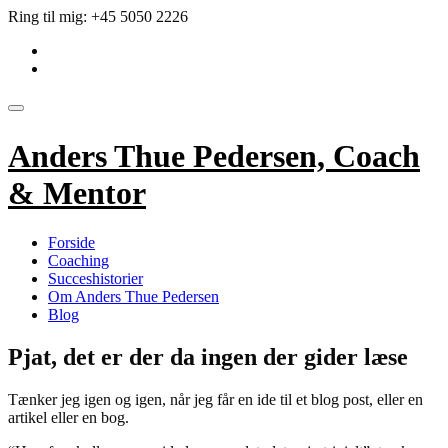
Videre
Ring til mig:
+45 5050 2226
til
fa-
indhold
linkedin-
fa-
square
envelope
Skift
navigation
Anders Thue Pedersen, Coach
& Mentor
Forside
Coaching
Succeshistorier
Om Anders Thue Pedersen
Blog
Pjat, det er der da ingen der gider læse
Tænker jeg igen og igen, når jeg får en ide til et blog post, eller en
artikel eller en bog.