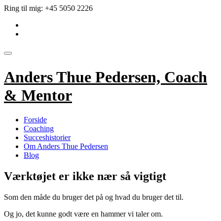
Videre
Ring til mig:
+45 5050 2226
til
fa-
indhold
linkedin-
fa-
square
envelope
Skift
navigation
Anders Thue Pedersen, Coach
& Mentor
Forside
Coaching
Succeshistorier
Om Anders Thue Pedersen
Blog
Værktøjet er ikke nær så vigtigt
Som den måde du bruger det på og hvad du bruger det til.
Og jo, det kunne godt være en hammer vi taler om.