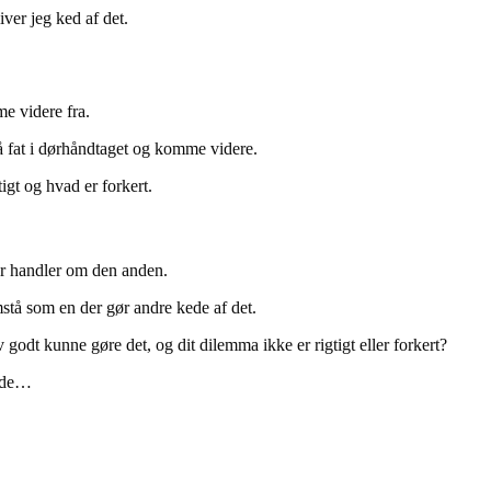
iver jeg ked af det.
me videre fra.
å fat i dørhåndtaget og komme videre.
igt og hvad er forkert.
er handler om den anden.
mstå som en der gør andre kede af det.
odt kunne gøre det, og dit dilemma ikke er rigtigt eller forkert?
måde…