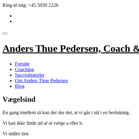
Videre
Ring til mig:
+45 5050 2226
til
fa-
indhold
linkedin-
fa-
square
envelope
Skift
navigation
Anders Thue Pedersen, Coach 
Forside
Coaching
Succeshistorier
Om Anders Thue Pedersen
Blog
Vægelsind
En gang imellem så kan der ske det, at vi går i stå i en beslutning.
Vi kan ikke finde ud af at vælge a eller b.
Vi sidder fast.