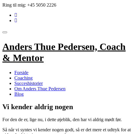
Videre
Ring til mig:
+45 5050 2226
til
fa-
indhold
linkedin-
fa-
square
envelope
Skift
navigation
Anders Thue Pedersen, Coach
& Mentor
Forside
Coaching
Succeshistorier
Om Anders Thue Pedersen
Blog
Vi kender aldrig nogen
For den de er, lige nu, i dette øjeblik, den har vi aldrig mødt før.
Så når vi syntes vi kender nogen godt, så er det mere et udtryk for at