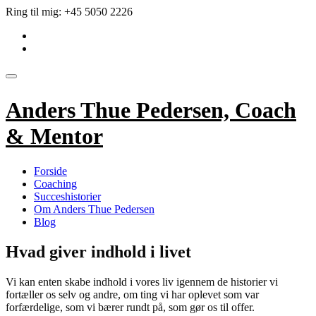
Videre
Ring til mig:
+45 5050 2226
til
fa-
indhold
linkedin-
fa-
square
envelope
Skift
navigation
Anders Thue Pedersen, Coach
& Mentor
Forside
Coaching
Succeshistorier
Om Anders Thue Pedersen
Blog
Hvad giver indhold i livet
Vi kan enten skabe indhold i vores liv igennem de historier vi
fortæller os selv og andre, om ting vi har oplevet som var
forfærdelige, som vi bærer rundt på, som gør os til offer.