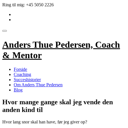
Videre
Ring til mig:
+45 5050 2226
til
fa-
indhold
linkedin-
fa-
square
envelope
Skift
navigation
Anders Thue Pedersen, Coach
& Mentor
Forside
Coaching
Succeshistorier
Om Anders Thue Pedersen
Blog
Hvor mange gange skal jeg vende den
anden kind til
Hvor lang snor skal han have, før jeg giver op?