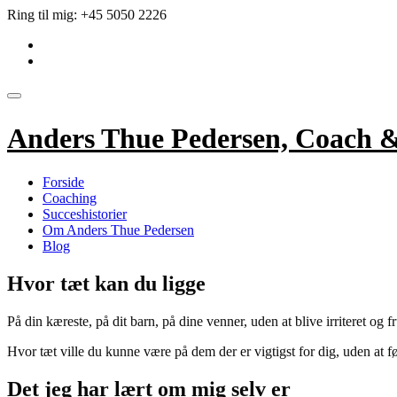
Videre
Ring til mig:
+45 5050 2226
til
fa-
indhold
linkedin-
fa-
square
envelope
Skift
navigation
Anders Thue Pedersen, Coach 
Forside
Coaching
Succeshistorier
Om Anders Thue Pedersen
Blog
Hvor tæt kan du ligge
På din kæreste, på dit barn, på dine venner, uden at blive irriteret og fr
Hvor tæt ville du kunne være på dem der er vigtigst for dig, uden at fø
Det jeg har lært om mig selv er