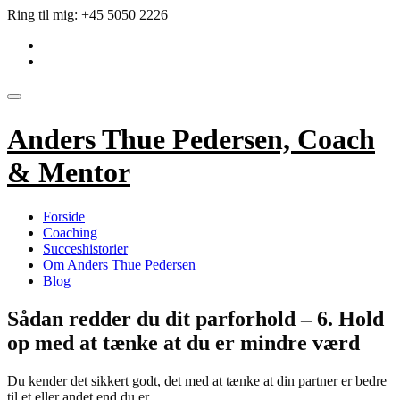
Videre
Ring til mig:
+45 5050 2226
til
fa-
indhold
linkedin-
fa-
square
envelope
Skift
navigation
Anders Thue Pedersen, Coach
& Mentor
Forside
Coaching
Succeshistorier
Om Anders Thue Pedersen
Blog
Sådan redder du dit parforhold – 6. Hold
op med at tænke at du er mindre værd
Du kender det sikkert godt, det med at tænke at din partner er bedre
til et eller andet end du er.