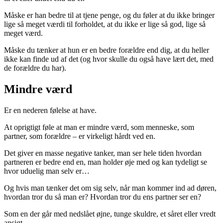
Måske er han bedre til at tjene penge, og du føler at du ikke bringer
lige så meget værdi til forholdet, at du ikke er lige så god, lige så
meget værd.
Måske du tænker at hun er en bedre forældre end dig, at du heller
ikke kan finde ud af det (og hvor skulle du også have lært det, med
de forældre du har).
Mindre værd
Er en nederen følelse at have.
At oprigtigt føle at man er mindre værd, som menneske, som
partner, som forældre – er virkeligt hårdt ved en.
Det giver en masse negative tanker, man ser hele tiden hvordan
partneren er bedre end en, man holder øje med og kan tydeligt se
hvor uduelig man selv er…
Og hvis man tænker det om sig selv, når man kommer ind ad døren,
hvordan tror du så man er? Hvordan tror du ens partner ser en?
Som en der går med nedslået øjne, tunge skuldre, et såret eller vredt
ansigt…